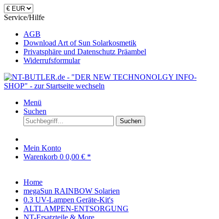
Service/Hilfe
AGB
Download Art of Sun Solarkosmetik
Privatsphäre und Datenschutz Präambel
Widerrufsformular
Menü
Suchen
Suchen
Mein Konto
Warenkorb
0
0,00 € *
Home
megaSun RAINBOW Solarien
0.3 UV-Lampen Geräte-Kit's
ALTLAMPEN-ENTSORGUNG
NT-Ersatzteile & More