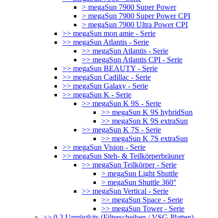
> megaSun 7900 Super Power
> megaSun 7900 Super Power CPI
> megaSun 7900 Ultra Power CPI
>> megaSun mon amie - Serie
>> megaSun Atlantis - Serie
>> megaSun Atlantis - Serie
>> megaSun Atlantis CPI - Serie
>> megaSun BEAUTY - Serie
>> megaSun Cadillac - Serie
>> megaSun Galaxy - Serie
>> megaSun K - Serie
>> megaSun K 9S - Serie
>> megaSun K 9S hybridSun
>> megaSun K 9S extraSun
>> megaSun K 7S - Serie
>> megaSun K 7S extraSun
>> megaSun Vision - Serie
>> megaSun Steh- & Teilkörperbräuner
>> megaSun Teilkörper - Serie
> megaSun Light Shuttle
> megaSun Shuttle 360°
>> megaSun Vertical - Serie
>> megaSun Space - Serie
>> megaSun Tower - Serie
>> 0.3 Umrüstkits (Filterscheiben / VSG-Platten)