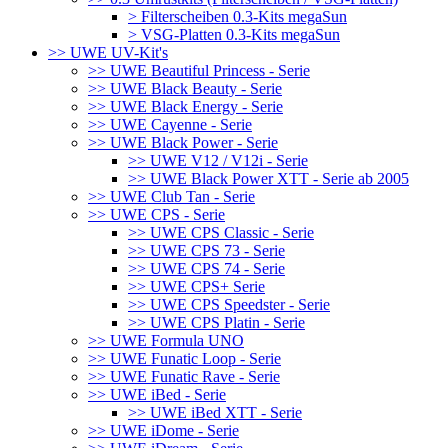
> Filterscheiben 0.3-Kits megaSun
> VSG-Platten 0.3-Kits megaSun
>> UWE UV-Kit's
>> UWE Beautiful Princess - Serie
>> UWE Black Beauty - Serie
>> UWE Black Energy - Serie
>> UWE Cayenne - Serie
>> UWE Black Power - Serie
>> UWE V12 / V12i - Serie
>> UWE Black Power XTT - Serie ab 2005
>> UWE Club Tan - Serie
>> UWE CPS - Serie
>> UWE CPS Classic - Serie
>> UWE CPS 73 - Serie
>> UWE CPS 74 - Serie
>> UWE CPS+ Serie
>> UWE CPS Speedster - Serie
>> UWE CPS Platin - Serie
>> UWE Formula UNO
>> UWE Funatic Loop - Serie
>> UWE Funatic Rave - Serie
>> UWE iBed - Serie
>> UWE iBed XTT - Serie
>> UWE iDome - Serie