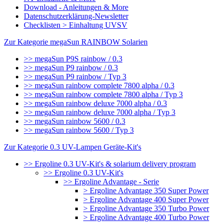
Download - Anleitungen & More
Datenschutzerklärung-Newsletter
Checklisten > Einhaltung UVSV
Zur Kategorie megaSun RAINBOW Solarien
>> megaSun P9S rainbow / 0.3
>> megaSun P9 rainbow / 0.3
>> megaSun P9 rainbow / Typ 3
>> megaSun rainbow complete 7800 alpha / 0.3
>> megaSun rainbow complete 7800 alpha / Typ 3
>> megaSun rainbow deluxe 7000 alpha / 0.3
>> megaSun rainbow deluxe 7000 alpha / Typ 3
>> megaSun rainbow 5600 / 0.3
>> megaSun rainbow 5600 / Typ 3
Zur Kategorie 0.3 UV-Lampen Geräte-Kit's
>> Ergoline 0.3 UV-Kit's & solarium delivery program
>> Ergoline 0.3 UV-Kit's
>> Ergoline Advantage - Serie
> Ergoline Advantage 350 Super Power
> Ergoline Advantage 400 Super Power
> Ergoline Advantage 350 Turbo Power
> Ergoline Advantage 400 Turbo Power