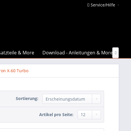
Service/Hilfe
atzteile & More
Download - Anleitungen & More
Date

tron X-60 Turbo
Sortierung:
Artikel pro Seite: