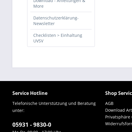
Download - Anleitungen &
More
Datenschutzerklärung-
Newsletter
Checklisten > Einhaltung
UVSV
Service Hotline
Shop Servi
Telefonische Unterstützung und Beratung
AGB
Download Art
unter:
Privatsphäre
05931 - 9830-0
Widerrufsfor