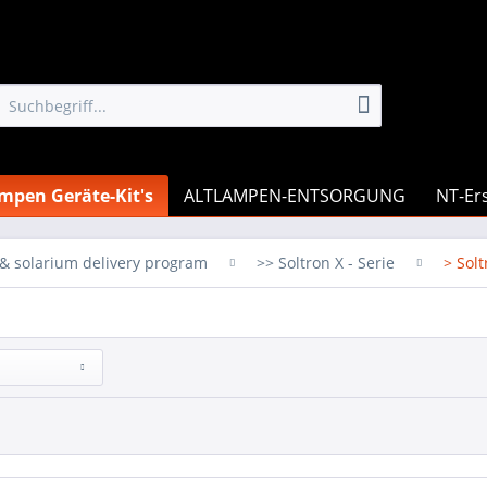
mpen Geräte-Kit's
ALTLAMPEN-ENTSORGUNG
NT-Ers
s & solarium delivery program
>> Soltron X - Serie
> Sol