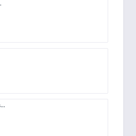
.
...