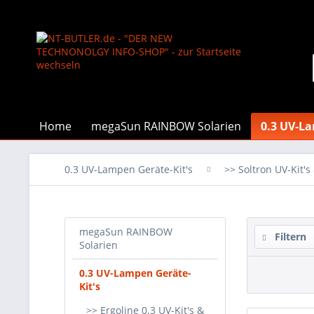
Home
megaSun RAINBOW Solarien
0.3 UV-La
0.3 UV-Lampen Geräte-Kit's
>> Soltron UV-Kit'
megaSun RAINBOW
Filtern
Solarien
0.3 UV-Lampen Geräte-
Kit's
>> Ergoline 0.3 UV-Kit's &