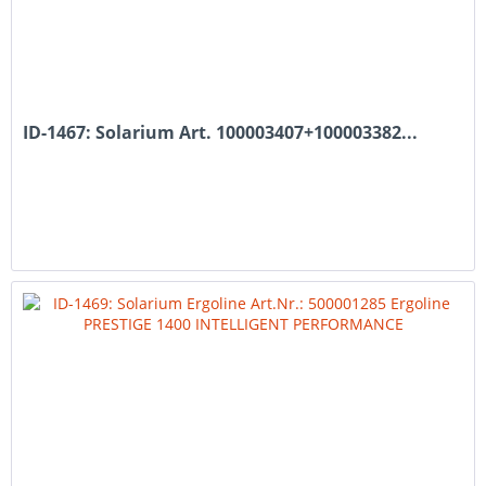
ID-1467: Solarium Art. 100003407+100003382...