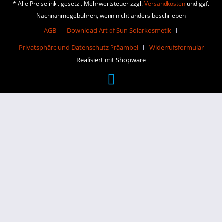
* Alle Preise inkl. gesetzl. Mehrwertsteuer zzgl.
Versandkosten
und ggf.
Nachnahmegebühren, wenn nicht anders beschrieben
AGB
Download Art of Sun Solarkosmetik
Privatsphäre und Datenschutz Präambel
Widerrufsformular
Realisiert mit Shopware