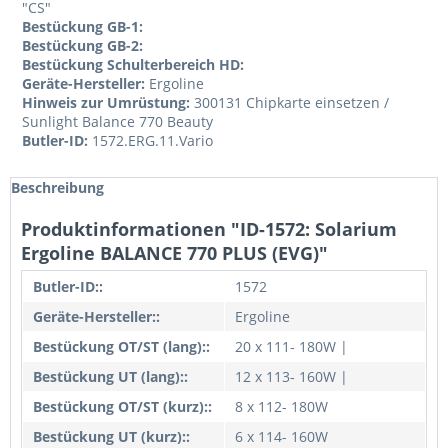
"CS"
Bestückung GB-1:
Bestückung GB-2:
Bestückung Schulterbereich HD:
Geräte-Hersteller:
Ergoline
Hinweis zur Umrüstung:
300131 Chipkarte einsetzen /
Sunlight Balance 770 Beauty
Butler-ID:
1572.ERG.11.Vario
Beschreibung
Produktinformationen "ID-1572: Solarium
Ergoline BALANCE 770 PLUS (EVG)"
Butler-ID::
1572
Geräte-Hersteller::
Ergoline
Bestückung OT/ST (lang)::
20 x 111- 180W |
Bestückung UT (lang)::
12 x 113- 160W |
Bestückung OT/ST (kurz)::
8 x 112- 180W
Bestückung UT (kurz)::
6 x 114- 160W