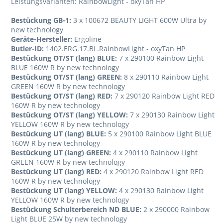
Leistungsvarianten: RainbowLight - oxyTan HP
Bestückung GB-1:
3 x 100672 BEAUTY LIGHT 600W Ultra by
new technology
Geräte-Hersteller:
Ergoline
Butler-ID:
1402.ERG.17.BL.RainbowLight - oxyTan HP
Bestückung OT/ST (lang) BLUE:
7 x 290100 Rainbow Light
BLUE 160W R by new technology
Bestückung OT/ST (lang) GREEN:
8 x 290110 Rainbow Light
GREEN 160W R by new technology
Bestückung OT/ST (lang) RED:
7 x 290120 Rainbow Light RED
160W R by new technology
Bestückung OT/ST (lang) YELLOW:
7 x 290130 Rainbow Light
YELLOW 160W R by new technology
Bestückung UT (lang) BLUE:
5 x 290100 Rainbow Light BLUE
160W R by new technology
Bestückung UT (lang) GREEN:
4 x 290110 Rainbow Light
GREEN 160W R by new technology
Bestückung UT (lang) RED:
4 x 290120 Rainbow Light RED
160W R by new technology
Bestückung UT (lang) YELLOW:
4 x 290130 Rainbow Light
YELLOW 160W R by new technology
Bestückung Schulterbereich ND BLUE:
2 x 290000 Rainbow
Light BLUE 25W by new technology