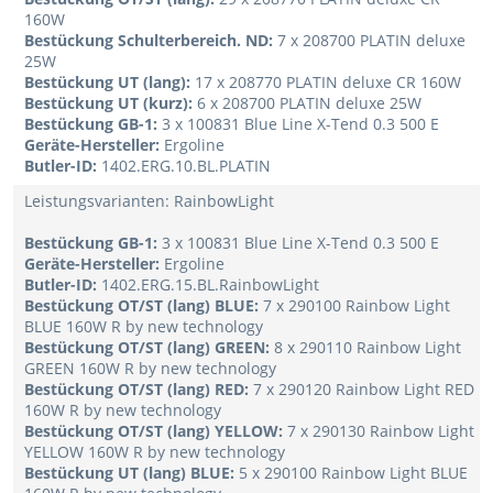
160W
Bestückung Schulterbereich. ND:
7 x 208700 PLATIN deluxe
25W
Bestückung UT (lang):
17 x 208770 PLATIN deluxe CR 160W
Bestückung UT (kurz):
6 x 208700 PLATIN deluxe 25W
Bestückung GB-1:
3 x 100831 Blue Line X-Tend 0.3 500 E
Geräte-Hersteller:
Ergoline
Butler-ID:
1402.ERG.10.BL.PLATIN
Leistungsvarianten: RainbowLight
Bestückung GB-1:
3 x 100831 Blue Line X-Tend 0.3 500 E
Geräte-Hersteller:
Ergoline
Butler-ID:
1402.ERG.15.BL.RainbowLight
Bestückung OT/ST (lang) BLUE:
7 x 290100 Rainbow Light
BLUE 160W R by new technology
Bestückung OT/ST (lang) GREEN:
8 x 290110 Rainbow Light
GREEN 160W R by new technology
Bestückung OT/ST (lang) RED:
7 x 290120 Rainbow Light RED
160W R by new technology
Bestückung OT/ST (lang) YELLOW:
7 x 290130 Rainbow Light
YELLOW 160W R by new technology
Bestückung UT (lang) BLUE:
5 x 290100 Rainbow Light BLUE