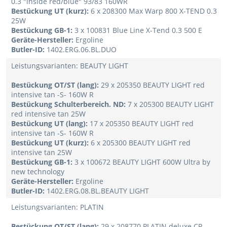
0.3 "inside red/blue" 93/83 160WR
Bestückung UT (kurz):
6 x 208300 Max Warp 800 X-TEND 0.3
25W
Bestückung GB-1:
3 x 100831 Blue Line X-Tend 0.3 500 E
Geräte-Hersteller:
Ergoline
Butler-ID:
1402.ERG.06.BL.DUO
Leistungsvarianten: BEAUTY LIGHT
Bestückung OT/ST (lang):
29 x 205350 BEAUTY LIGHT red
intensive tan -S- 160W R
Bestückung Schulterbereich. ND:
7 x 205300 BEAUTY LIGHT
red intensive tan 25W
Bestückung UT (lang):
17 x 205350 BEAUTY LIGHT red
intensive tan -S- 160W R
Bestückung UT (kurz):
6 x 205300 BEAUTY LIGHT red
intensive tan 25W
Bestückung GB-1:
3 x 100672 BEAUTY LIGHT 600W Ultra by
new technology
Geräte-Hersteller:
Ergoline
Butler-ID:
1402.ERG.08.BL.BEAUTY LIGHT
Leistungsvarianten: PLATIN
Bestückung OT/ST (lang):
29 x 208770 PLATIN deluxe CR