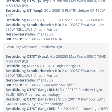
Bestückung OT/ST (kurz):
6 x 208280 Max Warp 800 X-TEND
M80 80W (P2)
Bestückung UT (lang):
20 x 208810 PLATIN deluxe CR 180W
1,9m
Bestückung GB-1:
4 x 100800 PLATIN deluxe 400-500W R7S
Bestückung Schulterbereich HD:
2 x 100257 Ersatzstrahler
250W (KBL, UWE, Alisun -Varius)
Geräte-Hersteller:
megaSun
Butler-ID:
1511.MEG.10.AX.PLATIN
Leistungsvarianten: RainbowLight
Bestückung OT/ST (kurz):
6 x 208280 Max Warp 800 X-TEND
M80 80W (P2)
Bestückung GB-1:
4 x 100401 High Energy TX
Bestückung Schulterbereich HD:
2 x 100257 Ersatzstrahler
250W (KBL, UWE, Alisun -Varius)
Geräte-Hersteller:
megaSun
Butler-ID:
1511.MEG.15.AX.RainbowLight
Bestückung OT/ST (lang) BLUE:
5 x 290100 Rainbow Light
BLUE 160W R by new technology
Bestückung OT/ST (lang) GREEN:
5 x 290110 Rainbow Light
GREEN 160W R by new technology
Bestückung OT/ST (lang) RED:
5 x 290120 Rainbow Light RED