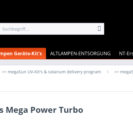
mpen Geräte-Kit's
ALTLAMPEN-ENTSORGUNG
NT-Ers
>> megaSun UV-Kit's & solarium delivery program
>> megaS
tis Mega Power Turbo