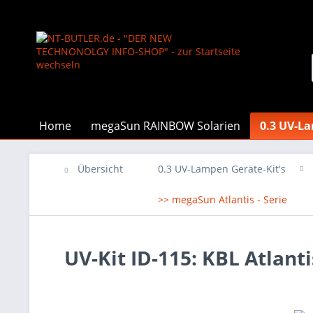
Home
megaSun RAINBOW Solarien
0.3 UV-La
Übersicht
0.3 UV-Lampen Geräte-Kit's
>> megaSun Atlantis - Serie
UV-Kit ID-115: KBL Atlan