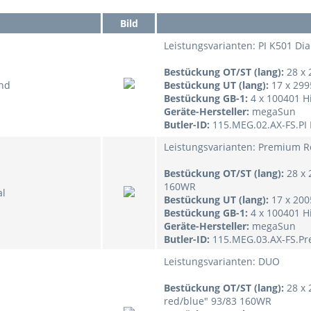
Bild
Leistungsvarianten: PI K501 D
Bestückung OT/ST (lang):
28 x
nd
Bestückung UT (lang):
17 x 29
Bestückung GB-1:
4 x 100401 H
Geräte-Hersteller:
megaSun
Butler-ID:
115.MEG.02.AX-FS.PI
Leistungsvarianten: Premium R
Bestückung OT/ST (lang):
28 x 
160WR
al
Bestückung UT (lang):
17 x 200
Bestückung GB-1:
4 x 100401 H
Geräte-Hersteller:
megaSun
Butler-ID:
115.MEG.03.AX-FS.P
Leistungsvarianten: DUO
Bestückung OT/ST (lang):
28 x 
red/blue" 93/83 160WR