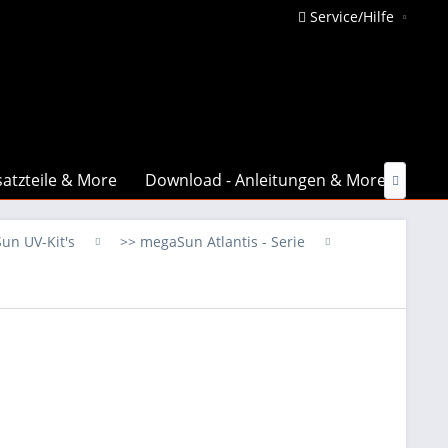
Service/Hilfe
atzteile & More
Download - Anleitungen & More
Date

un UV-Kit's
>> megaSun Atlantis - Serie