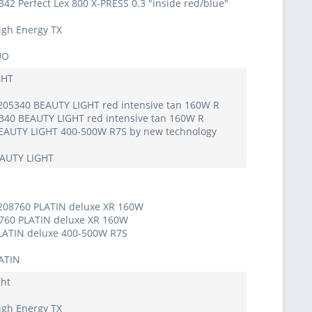
342 Perfect Lex 800 X-PRESS 0.3 "inside red/blue"
igh Energy TX
UO
GHT
 205340 BEAUTY LIGHT red intensive tan 160W R
5340 BEAUTY LIGHT red intensive tan 160W R
BEAUTY LIGHT 400-500W R7S by new technology
EAUTY LIGHT
 208760 PLATIN deluxe XR 160W
8760 PLATIN deluxe XR 160W
PLATIN deluxe 400-500W R7S
ATIN
ght
igh Energy TX