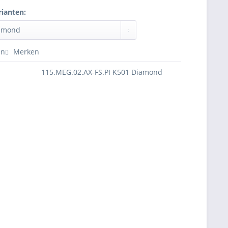
rianten:
en
Merken
115.MEG.02.AX-FS.PI K501 Diamond