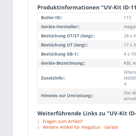
Produktinformationen "UV-Kit ID-11
Butler-ID::
115
Geräte-Hersteller::
mega
Bestückung OT/ST (lang)::
28 x 
Bestückung UT (lang)::
17 x 
Bestückung GB-1::
4 x 1
Geräte-Bezeichnung::
KBL A
Filte
Zusatzinfo::
(4x50
4
Die o
Hinweis zur Umrüstung::
einse
Weiterführende Links zu "UV-Kit ID
Fragen zum Artikel?
Weitere Artikel für megaSun - Geräte